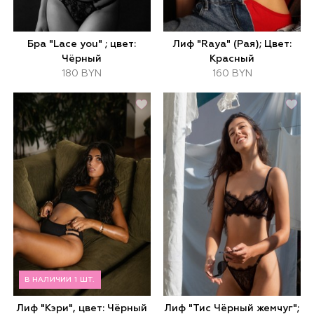
Бра "Lace you" ; цвет:
Лиф "Raya" (Рая); Цвет:
Чёрный
Красный
180 BYN
160 BYN
В НАЛИЧИИ 1 ШТ.
Лиф "Кэри", цвет: Чёрный
Лиф "Тис Чёрный жемчуг";