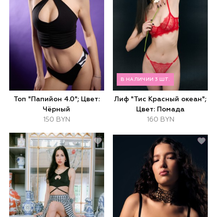
В НАЛИЧИИ 3 ШТ.
Топ "Папийон 4.0"; Цвет:
Лиф "Тис Красный океан";
Чёрный
Цвет: Помада
150 BYN
160 BYN