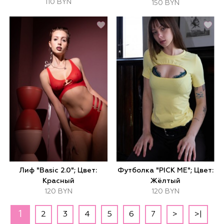
110 BYN
150 BYN
Лиф "Basic 2.0"; Цвет:
Футболка "PICK ME"; Цвет:
Красный
Жёлтый
120 BYN
120 BYN
1
2
3
4
5
6
7
>
>|